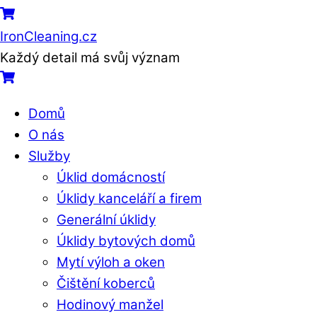
Menu
Cart
IronCleaning.cz
Každý detail má svůj význam
Cart
Domů
O nás
Služby
Úklid domácností
Úklidy kanceláří a firem
Generální úklidy
Úklidy bytových domů
Mytí výloh a oken
Čištění koberců
Hodinový manžel