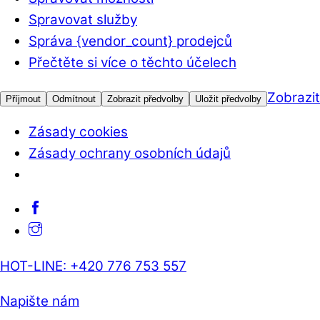
Spravovat služby
Správa {vendor_count} prodejců
Přečtěte si více o těchto účelech
Zobrazi
Příjmout
Odmítnout
Zobrazit předvolby
Uložit předvolby
Zásady cookies
Zásady ochrany osobních údajů
Skip
Facebook
to
Instagram
content
HOT-LINE: +420 776 753 557
Napište nám