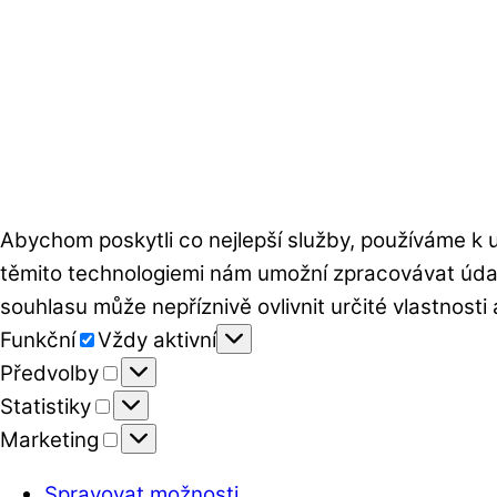
Abychom poskytli co nejlepší služby, používáme k u
těmito technologiemi nám umožní zpracovávat údaj
souhlasu může nepříznivě ovlivnit určité vlastnosti
Funkční
Funkční
Vždy aktivní
Předvolby
Předvolby
Statistiky
Statistiky
Marketing
Marketing
Spravovat možnosti