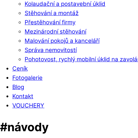
Kolaudační a postavební úklid
Stěhování a montáž
Přestěhování firmy
Mezinárodní stěhování
Malování pokojů a kanceláří
Správa nemovitostí
Pohotovost, rychlý mobilní úklid na zavolá
Ceník
Fotogalerie
Blog
Kontakt
VOUCHERY
Close
Close
#návody
Menu
Cart