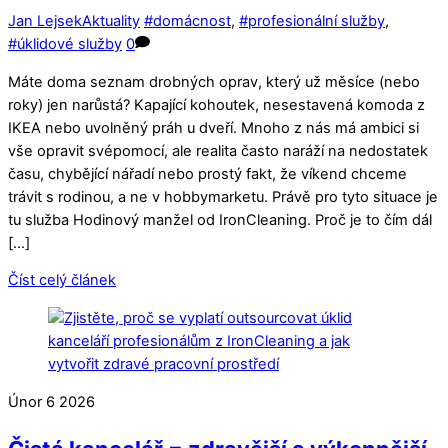
Jan Lejsek
Aktuality
#domácnost
,
#profesionální služby
,
#úklidové služby
0
Máte doma seznam drobných oprav, který už měsíce (nebo
roky) jen narůstá? Kapající kohoutek, nesestavená komoda z
IKEA nebo uvolněný práh u dveří. Mnoho z nás má ambici si
vše opravit svépomocí, ale realita často naráží na nedostatek
času, chybějící nářadí nebo prostý fakt, že víkend chceme
trávit s rodinou, a ne v hobbymarketu. Právě pro tyto situace je
tu služba Hodinový manžel od IronCleaning. Proč je to čím dál
[…]
Číst celý článek
Únor
6
2026