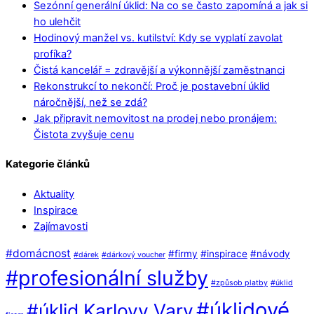
Sezónní generální úklid: Na co se často zapomíná a jak si
ho ulehčit
Hodinový manžel vs. kutilství: Kdy se vyplatí zavolat
profíka?
Čistá kancelář = zdravější a výkonnější zaměstnanci
Rekonstrukcí to nekončí: Proč je postavební úklid
náročnější, než se zdá?
Jak připravit nemovitost na prodej nebo pronájem:
Čistota zvyšuje cenu
Kategorie článků
Aktuality
Inspirace
Zajímavosti
#domácnost
#firmy
#inspirace
#návody
#dárek
#dárkový voucher
#profesionální služby
#způsob platby
#úklid
#úklidové
#úklid Karlovy Vary