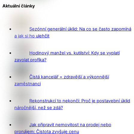
Aktuální články
Sezónní generální úklid: Na co se často zapomíná
a jak si ho ulehčit
Hodinový manžel vs. kutilství: Kdy se vyplatí
zavolat profíka?
Čistá kancelář = zdravější a výkonnější
zaměstnanci
Rekonstrukcí to nekončí: Proč je postavební úklid
náročnější, než se zdá?
Jak připravit nemovitost na prodej nebo
pronájem: Čistota zvyšuje cenu