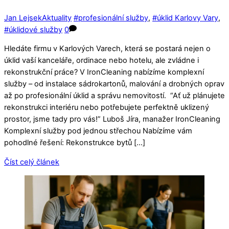
Jan Lejsek
Aktuality
#profesionální služby
,
#úklid Karlovy Vary
,
#úklidové služby
0
Hledáte firmu v Karlových Varech, která se postará nejen o
úklid vaší kanceláře, ordinace nebo hotelu, ale zvládne i
rekonstrukční práce? V IronCleaning nabízíme komplexní
služby – od instalace sádrokartonů, malování a drobných oprav
až po profesionální úklid a správu nemovitostí. “Ať už plánujete
rekonstrukci interiéru nebo potřebujete perfektně uklizený
prostor, jsme tady pro vás!” Luboš Jíra, manažer IronCleaning
Komplexní služby pod jednou střechou Nabízíme vám
pohodlné řešení: Rekonstrukce bytů […]
Číst celý článek