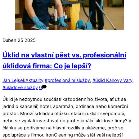
Duben
25
2025
Úklid na vlastní pěst vs. profesionální
úklidová firma: Co je lepší?
Jan Lejsek
Aktuality
#profesionální služby
,
#úklid Karlovy Vary
,
#úklidové služby
0
Úklid je nezbytnou součástí každodenního života, ať už se
jedná o kancelář, hotel, apartmán, ordinace nebo komerční
prostor. Mnozí si kladou otázku: stačí si uklidit svépomocí,
nebo se vyplatí investovat do profesionální úklidové firmy? V
článku se podíváme na hlavní rozdíly a ukážeme, proč se
spolupráce s firmou IronCleaning může stát vaší nejlepší