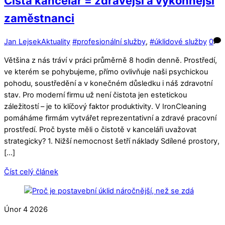
Čistá kancelář = zdravější a výkonnější
zaměstnanci
Jan Lejsek
Aktuality
#profesionální služby
,
#úklidové služby
0
Většina z nás tráví v práci průměrně 8 hodin denně. Prostředí,
ve kterém se pohybujeme, přímo ovlivňuje naši psychickou
pohodu, soustředění a v konečném důsledku i náš zdravotní
stav. Pro moderní firmu už není čistota jen estetickou
záležitostí – je to klíčový faktor produktivity. V IronCleaning
pomáháme firmám vytvářet reprezentativní a zdravé pracovní
prostředí. Proč byste měli o čistotě v kanceláři uvažovat
strategicky? 1. Nižší nemocnost šetří náklady Sdílené prostory,
[…]
Číst celý článek
Únor
4
2026