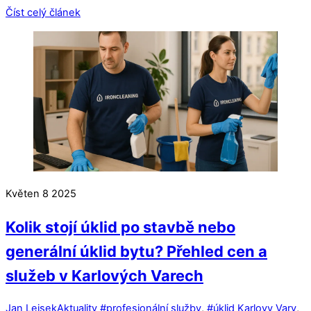
Číst celý článek
Květen
8
2025
Kolik stojí úklid po stavbě nebo
generální úklid bytu? Přehled cen a
služeb v Karlových Varech
Jan Lejsek
Aktuality
#profesionální služby
,
#úklid Karlovy Vary
,