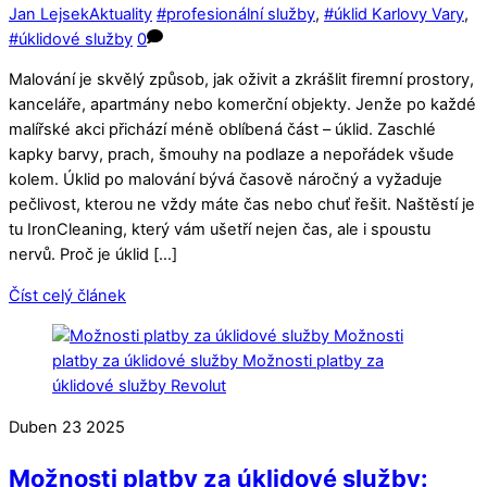
Jan Lejsek
Aktuality
#profesionální služby
,
#úklid Karlovy Vary
,
#úklidové služby
0
Malování je skvělý způsob, jak oživit a zkrášlit firemní prostory,
kanceláře, apartmány nebo komerční objekty. Jenže po každé
malířské akci přichází méně oblíbená část – úklid. Zaschlé
kapky barvy, prach, šmouhy na podlaze a nepořádek všude
kolem. Úklid po malování bývá časově náročný a vyžaduje
pečlivost, kterou ne vždy máte čas nebo chuť řešit. Naštěstí je
tu IronCleaning, který vám ušetří nejen čas, ale i spoustu
nervů. Proč je úklid […]
Číst celý článek
Duben
23
2025
Možnosti platby za úklidové služby: