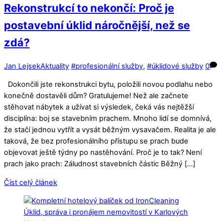
Rekonstrukcí to nekončí: Proč je
postavební úklid náročnější, než se
zdá?
Jan Lejsek
Aktuality
#profesionální služby
,
#úklidové služby
0
Dokončili jste rekonstrukci bytu, položili novou podlahu nebo
konečně dostavěli dům? Gratulujeme! Než ale začnete
stěhovat nábytek a užívat si výsledek, čeká vás nejtěžší
disciplína: boj se stavebním prachem. Mnoho lidí se domnívá,
že stačí jednou vytřít a vysát běžným vysavačem. Realita je ale
taková, že bez profesionálního přístupu se prach bude
objevovat ještě týdny po nastěhování. Proč je to tak? Není
prach jako prach: Záludnost stavebních částic Běžný […]
Číst celý článek