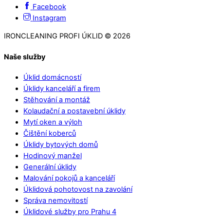
Facebook
Instagram
IRONCLEANING PROFI ÚKLID © 2026
Naše služby
Úklid domácností
Úklidy kanceláří a firem
Stěhování a montáž
Kolaudační a postavební úklidy
Mytí oken a výloh
Čištění koberců
Úklidy bytových domů
Hodinový manžel
Generální úklidy
Malování pokojů a kanceláří
Úklidová pohotovost na zavolání
Správa nemovitostí
Úklidové služby pro Prahu 4