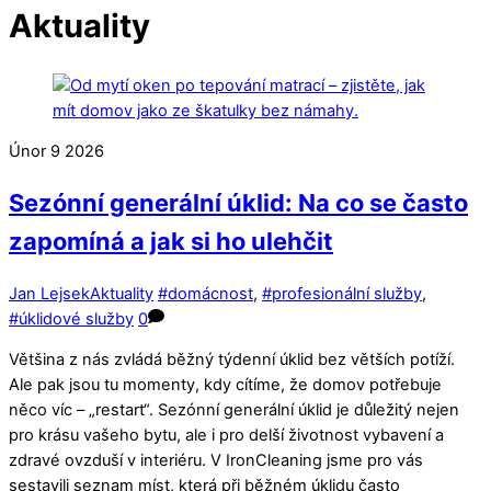
Aktuality
Únor
9
2026
Sezónní generální úklid: Na co se často
zapomíná a jak si ho ulehčit
Jan Lejsek
Aktuality
#domácnost
,
#profesionální služby
,
#úklidové služby
0
Většina z nás zvládá běžný týdenní úklid bez větších potíží.
Ale pak jsou tu momenty, kdy cítíme, že domov potřebuje
něco víc – „restart“. Sezónní generální úklid je důležitý nejen
pro krásu vašeho bytu, ale i pro delší životnost vybavení a
zdravé ovzduší v interiéru. V IronCleaning jsme pro vás
sestavili seznam míst, která při běžném úklidu často