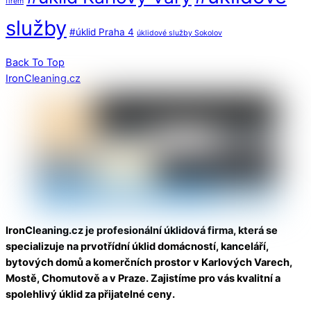
firem
služby
#úklid Praha 4
úklidové služby Sokolov
Back To Top
IronCleaning.cz
IronCleaning.cz je profesionální úklidová firma, která se
specializuje na prvotřídní úklid domácností, kanceláří,
bytových domů a komerčních prostor v Karlových Varech,
Mostě, Chomutově a v Praze. Zajistíme pro vás kvalitní a
spolehlivý úklid za přijatelné ceny.