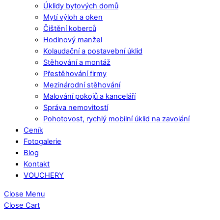
Úklidy bytových domů
Mytí výloh a oken
Čištění koberců
Hodinový manžel
Kolaudační a postavební úklid
Stěhování a montáž
Přestěhování firmy
Mezinárodní stěhování
Malování pokojů a kanceláří
Správa nemovitostí
Pohotovost, rychlý mobilní úklid na zavolání
Ceník
Fotogalerie
Blog
Kontakt
VOUCHERY
Close Menu
Close Cart