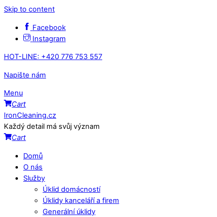
Skip to content
Facebook
Instagram
HOT-LINE: +420 776 753 557
Napište nám
Menu
Cart
IronCleaning.cz
Každý detail má svůj význam
Cart
Domů
O nás
Služby
Úklid domácností
Úklidy kanceláří a firem
Generální úklidy