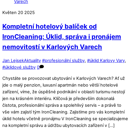
Květen
20
2025
Kompletní hotelový balíček od
IronCleaning: Úklid, správa i pronájem
nemovitostí v Karlových Varech
Jan Lejsek
Aktuality
#profesionální služby
,
#úklid Karlovy Vary
,
#úklidové služby
0
Chystáte se provozovat ubytování v Karlových Varech? Ať už
jde o malý penzion, luxusní apartmán nebo větší hotelové
zařízení, víme, že úspěšné podnikání v oblasti turismu nestojí
jen na krásném interiéru. Klíčová je především dokonalá
čistota, profesionální správa a spolehlivý servis – a právě to
vše vám zajistí tým IronCleaning. Zajistíme pro vás kompletní
úklid hotelu včetně pronájmu V IronCleaning se specializujeme
na kompletní správu a údržbu ubytovacích zařízení v […]