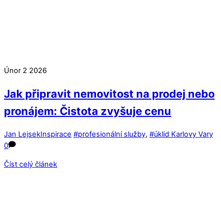
Únor
2
2026
Jak připravit nemovitost na prodej nebo
pronájem: Čistota zvyšuje cenu
Jan Lejsek
Inspirace
#profesionální služby
,
#úklid Karlovy Vary
0
Číst celý článek