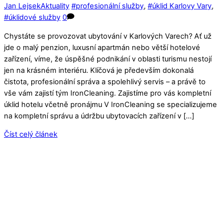
Jan Lejsek
Aktuality
#profesionální služby
,
#úklid Karlovy Vary
,
#úklidové služby
0
Chystáte se provozovat ubytování v Karlových Varech? Ať už
jde o malý penzion, luxusní apartmán nebo větší hotelové
zařízení, víme, že úspěšné podnikání v oblasti turismu nestojí
jen na krásném interiéru. Klíčová je především dokonalá
čistota, profesionální správa a spolehlivý servis – a právě to
vše vám zajistí tým IronCleaning. Zajistíme pro vás kompletní
úklid hotelu včetně pronájmu V IronCleaning se specializujeme
na kompletní správu a údržbu ubytovacích zařízení v […]
Číst celý článek