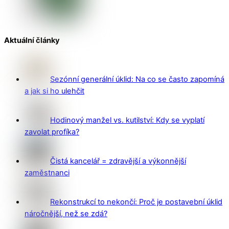
Aktuální články
Sezónní generální úklid: Na co se často zapomíná
a jak si ho ulehčit
Hodinový manžel vs. kutilství: Kdy se vyplatí
zavolat profíka?
Čistá kancelář = zdravější a výkonnější
zaměstnanci
Rekonstrukcí to nekončí: Proč je postavební úklid
náročnější, než se zdá?