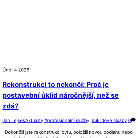
Únor
4
2026
Rekonstrukcí to nekončí: Proč je
postavební úklid náročnější, než se
zdá?
Jan Lejsek
Aktuality
#profesionální služby
,
#úklidové služby
0
Dokončili jste rekonstrukci bytu, položili novou podlahu nebo