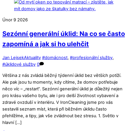
Únor
9
2026
Sezónní generální úklid: Na co se často
zapomíná a jak si ho ulehčit
Jan Lejsek
Aktuality
#domácnost
,
#profesionální služby
,
#úklidové služby
0
Většina z nás zvládá běžný týdenní úklid bez větších potíží.
Ale pak jsou tu momenty, kdy cítíme, že domov potřebuje
něco víc – „restart“. Sezónní generální úklid je důležitý nejen
pro krásu vašeho bytu, ale i pro delší životnost vybavení a
zdravé ovzduší v interiéru. V IronCleaning jsme pro vás
sestavili seznam míst, která při běžném úklidu často
přehlížíme, a tipy, jak vše zvládnout bez stresu. 1. Světlo v
hlavní […]