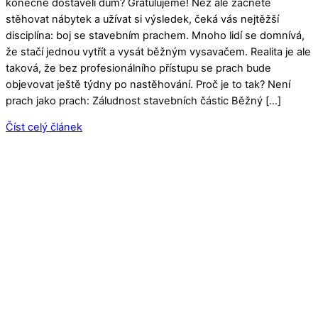
konečně dostavěli dům? Gratulujeme! Než ale začnete
stěhovat nábytek a užívat si výsledek, čeká vás nejtěžší
disciplína: boj se stavebním prachem. Mnoho lidí se domnívá,
že stačí jednou vytřít a vysát běžným vysavačem. Realita je ale
taková, že bez profesionálního přístupu se prach bude
objevovat ještě týdny po nastěhování. Proč je to tak? Není
prach jako prach: Záludnost stavebních částic Běžný […]
Číst celý článek