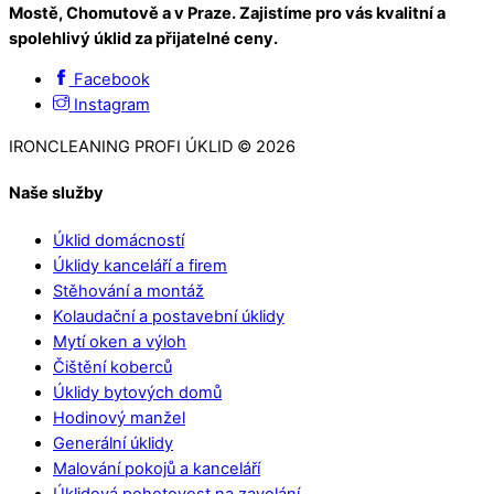
Mostě, Chomutově a v Praze. Zajistíme pro vás kvalitní a
spolehlivý úklid za přijatelné ceny.
Facebook
Instagram
IRONCLEANING PROFI ÚKLID © 2026
Naše služby
Úklid domácností
Úklidy kanceláří a firem
Stěhování a montáž
Kolaudační a postavební úklidy
Mytí oken a výloh
Čištění koberců
Úklidy bytových domů
Hodinový manžel
Generální úklidy
Malování pokojů a kanceláří
Úklidová pohotovost na zavolání