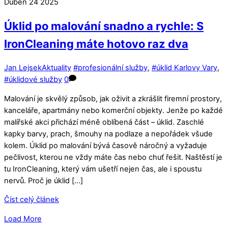
Duben
24
2025
Úklid po malování snadno a rychle: S
IronCleaning máte hotovo raz dva
Jan Lejsek
Aktuality
#profesionální služby
,
#úklid Karlovy Vary
,
#úklidové služby
0
Malování je skvělý způsob, jak oživit a zkrášlit firemní prostory,
kanceláře, apartmány nebo komerční objekty. Jenže po každé
malířské akci přichází méně oblíbená část – úklid. Zaschlé
kapky barvy, prach, šmouhy na podlaze a nepořádek všude
kolem. Úklid po malování bývá časově náročný a vyžaduje
pečlivost, kterou ne vždy máte čas nebo chuť řešit. Naštěstí je
tu IronCleaning, který vám ušetří nejen čas, ale i spoustu
nervů. Proč je úklid […]
Číst celý článek
Load More