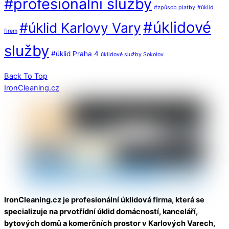
#profesionální služby
#způsob platby
#úklid
#úklidové
#úklid Karlovy Vary
firem
služby
#úklid Praha 4
úklidové služby Sokolov
Back To Top
IronCleaning.cz
IronCleaning.cz je profesionální úklidová firma, která se
specializuje na prvotřídní úklid domácností, kanceláří,
bytových domů a komerčních prostor v Karlových Varech,