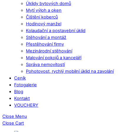
Úklidy bytových domů
Mytí výloh a oken
Čištění koberců
Hodinový manžel
Kolaudační a postavební úklid
Stěhování a montáž
Přestěhování firmy
Mezinárodní stěhování
Malování pokojů a kanceláří
Správa nemovitostí
Pohotovost, rychlý mobilní úklid na zavolání
Ceník
Fotogalerie
Blog
Kontakt
VOUCHERY
Close Menu
Close Cart