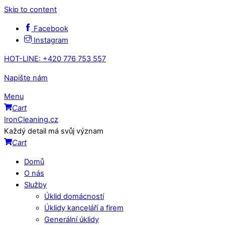
Skip to content
Facebook
Instagram
HOT-LINE: +420 776 753 557
Napište nám
Menu
Cart
IronCleaning.cz
Každý detail má svůj význam
Cart
Domů
O nás
Služby
Úklid domácností
Úklidy kanceláří a firem
Generální úklidy