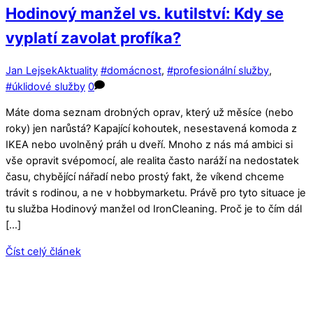
Hodinový manžel vs. kutilství: Kdy se
vyplatí zavolat profíka?
Jan Lejsek
Aktuality
#domácnost
,
#profesionální služby
,
#úklidové služby
0
Máte doma seznam drobných oprav, který už měsíce (nebo
roky) jen narůstá? Kapající kohoutek, nesestavená komoda z
IKEA nebo uvolněný práh u dveří. Mnoho z nás má ambici si
vše opravit svépomocí, ale realita často naráží na nedostatek
času, chybějící nářadí nebo prostý fakt, že víkend chceme
trávit s rodinou, a ne v hobbymarketu. Právě pro tyto situace je
tu služba Hodinový manžel od IronCleaning. Proč je to čím dál
[…]
Číst celý článek