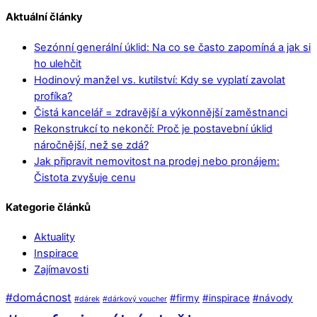
Aktuální články
Sezónní generální úklid: Na co se často zapomíná a jak si
ho ulehčit
Hodinový manžel vs. kutilství: Kdy se vyplatí zavolat
profíka?
Čistá kancelář = zdravější a výkonnější zaměstnanci
Rekonstrukcí to nekončí: Proč je postavební úklid
náročnější, než se zdá?
Jak připravit nemovitost na prodej nebo pronájem:
Čistota zvyšuje cenu
Kategorie článků
Aktuality
Inspirace
Zajímavosti
#domácnost
#firmy
#inspirace
#návody
#dárek
#dárkový voucher