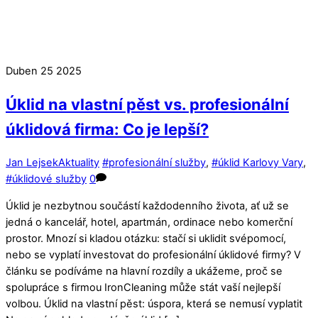
Duben
25
2025
Úklid na vlastní pěst vs. profesionální
úklidová firma: Co je lepší?
Jan Lejsek
Aktuality
#profesionální služby
,
#úklid Karlovy Vary
,
#úklidové služby
0
Úklid je nezbytnou součástí každodenního života, ať už se
jedná o kancelář, hotel, apartmán, ordinace nebo komerční
prostor. Mnozí si kladou otázku: stačí si uklidit svépomocí,
nebo se vyplatí investovat do profesionální úklidové firmy? V
článku se podíváme na hlavní rozdíly a ukážeme, proč se
spolupráce s firmou IronCleaning může stát vaší nejlepší
volbou. Úklid na vlastní pěst: úspora, která se nemusí vyplatit