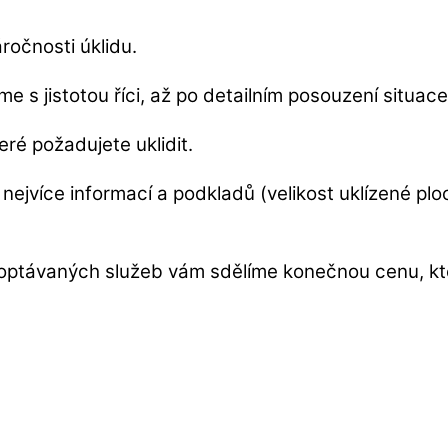
ročnosti úklidu.
s jistotou říci, až po detailním posouzení situace
eré požadujete uklidit.
nejvíce informací a podkladů (velikost uklízené pl
poptávaných služeb vám sdělíme konečnou cenu, k