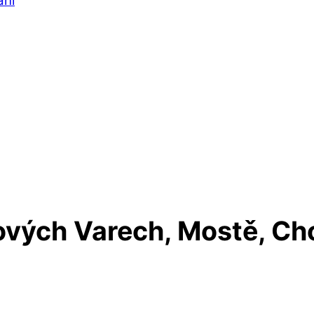
ání
lových Varech, Mostě, Ch