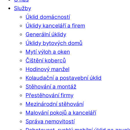
Služby
Úklid domácností
Úklidy kanceláří a firem
Generální úklidy
Úklidy bytových domů
Mytí výloh a oken
Čištění koberců
Hodinový manžel
Kolaudační a postavební úklid
Stěhování a montáž
Přestěhování firmy
Mezinárodní stěhování
Malování pokojů a kanceláří
Správa nemovitostí