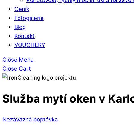
Pohotovost, rychlý mobilní úklid na zavol
Ceník
Fotogalerie
Blog
Kontakt
VOUCHERY
Close Menu
Close Cart
Služba mytí oken v Kar
Nezávazná poptávka