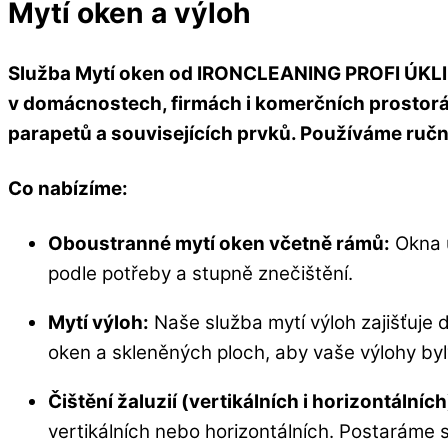
Mytí oken a výloh
Služba Mytí oken od IRONCLEANING PROFI ÚKLID je
v domácnostech, firmách i komerčních prostorác
parapetů a souvisejících prvků. Používáme ruční
Co nabízíme:
Oboustranné mytí oken včetně rámů:
Okna u
podle potřeby a stupně znečištění.
Mytí výloh:
Naše služba mytí výloh zajišťuje 
oken a skleněných ploch, aby vaše výlohy byl
Čištění žaluzií (vertikálních i horizontálních
vertikálních nebo horizontálních. Postaráme s