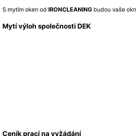
S mytím oken od
IRONCLEANING
budou vaše okna
Mytí výloh společnosti DEK
Ceník prací na vyžádání