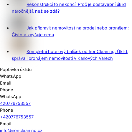
Rekonstrukcí to nekončí: Proč je postavební úklid
náročnější, než se zdá?
Jak připravit nemovitost na prodej nebo pronájem:
Čistota zvyšuje cenu
Kompletní hotelový balíček od IronCleaning: Úklid,
správa i pronájem nemovitostí v Karlových Varech
Poptávka úklidu
WhatsApp
Email
Phone
WhatsApp
420776753557
Phone
+420776753557
Email
info@ironcleaning.cz