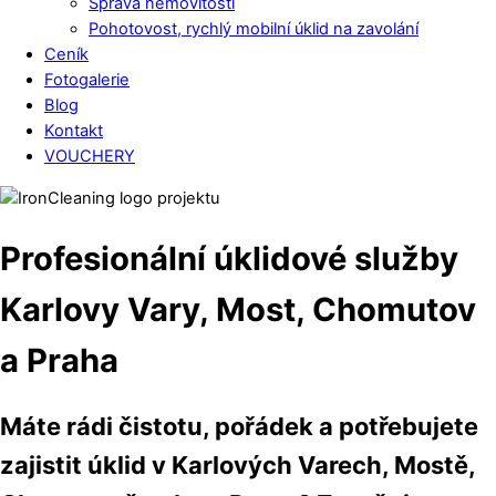
Správa nemovitostí
Pohotovost, rychlý mobilní úklid na zavolání
Ceník
Fotogalerie
Blog
Kontakt
VOUCHERY
Close
Close
Menu
Cart
Profesionální
úklidové služby
Karlovy Vary, Most, Chomutov
a Praha
Máte rádi čistotu, pořádek a potřebujete
zajistit úklid v Karlových Varech, Mostě,