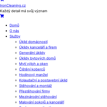
IronCleaning.cz
Každý detail má svůj význam
Cart
Domů
O nás
Služby
Úklid domácností
Úklidy kanceláří a firem
Generální úklidy
Úklidy bytových domů
Mytí výloh a oken
Čištění koberců
Hodinový manžel
Kolaudační a postavební úklid
Stěhování a montáž
Přestěhování firmy
Mezinárodní stěhování
Malování pokojů a kanceláří