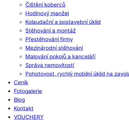
Čištění koberců
Hodinový manžel
Kolaudační a postavební úklid
Stěhování a montáž
Přestěhování firmy
Mezinárodní stěhování
Malování pokojů a kanceláří
Správa nemovitostí
Pohotovost, rychlý mobilní úklid na zavol
Ceník
Fotogalerie
Blog
Kontakt
VOUCHERY