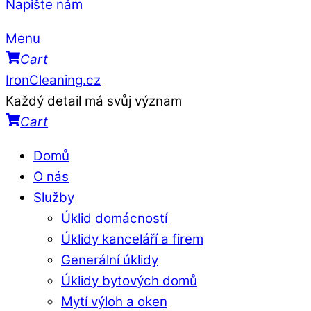
Napište nám
Menu
Cart
IronCleaning.cz
Každý detail má svůj význam
Cart
Domů
O nás
Služby
Úklid domácností
Úklidy kanceláří a firem
Generální úklidy
Úklidy bytových domů
Mytí výloh a oken