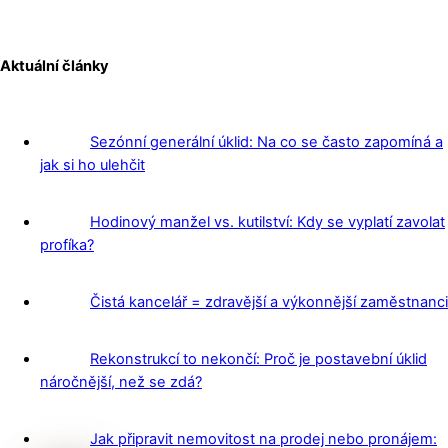
Aktuální články
Sezónní generální úklid: Na co se často zapomíná a
jak si ho ulehčit
Hodinový manžel vs. kutilství: Kdy se vyplatí zavolat
profíka?
Čistá kancelář = zdravější a výkonnější zaměstnanci
Rekonstrukcí to nekončí: Proč je postavební úklid
náročnější, než se zdá?
Jak připravit nemovitost na prodej nebo pronájem: