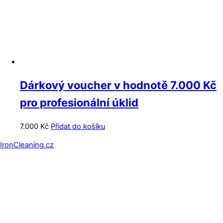
Dárkový voucher v hodnotě 7.000 Kč
pro profesionální úklid
7.000
Kč
Přidat do košíku
Back
IronCleaning.cz
To
Top