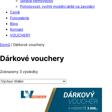
Správa nemovitostí
Pohotovost, rychlý mobilní úklid na zavolání
Ceník
Fotogalerie
Blog
Kontakt
VOUCHERY
Close
Close
Domů
/ Dárkové vouchery
Menu
Cart
Dárkové vouchery
Zobrazeny 3 výsledky