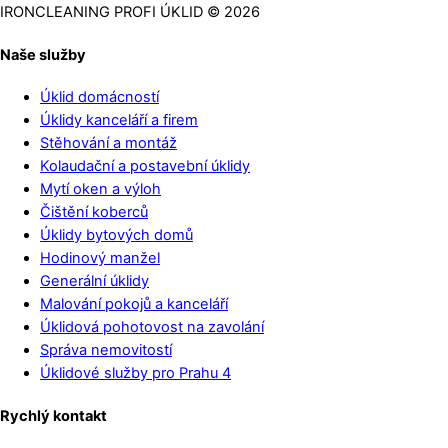
IRONCLEANING PROFI ÚKLID © 2026
Naše služby
Úklid domácností
Úklidy kanceláří a firem
Stěhování a montáž
Kolaudační a postavební úklidy
Mytí oken a výloh
Čištění koberců
Úklidy bytových domů
Hodinový manžel
Generální úklidy
Malování pokojů a kanceláří
Úklidová pohotovost na zavolání
Správa nemovitostí
Úklidové služby pro Prahu 4
Rychlý kontakt