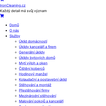
IronCleaning.cz
Každý detail má svůj význam
Cart
Domů
O nás
Služby
Úklid domácností
Úklidy kanceláří a firem
Generální úklidy
Úklidy bytových domů
Mytí výloh a oken
Čištění koberců
Hodinový manžel
Kolaudační a postavební úklid
Stěhování a montáž
Přestěhování firmy
Mezinárodní stěhování
Malování pokojů a kanceláří