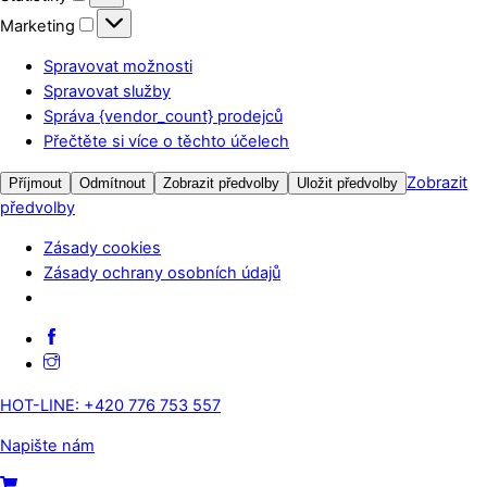
Marketing
Marketing
Spravovat možnosti
Spravovat služby
Správa {vendor_count} prodejců
Přečtěte si více o těchto účelech
Zobrazit
Příjmout
Odmítnout
Zobrazit předvolby
Uložit předvolby
předvolby
Zásady cookies
Zásady ochrany osobních údajů
Skip
Facebook
to
Instagram
content
HOT-LINE: +420 776 753 557
Napište nám
Menu
Cart